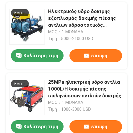
Ηλεκτρικός υδρο δοκιμής
εξοπλισμός δοκιμής πίεσης
αντλιών υδροστατικός
explosionproof
MOQ：1 ΜΟΝΑΔΑ
Τιμή：5000-21000 USD
Καλύτερη τιμή
επαφή
25MPa ηλεκτρική υδρο αντλία
1000L/H δοκιμής πίεσης
Σπίτι
σωληνώσεων αντλιών δοκιμής
MOQ：1 ΜΟΝΑΔΑ
Τιμή：1000-3000 USD
Προϊόντα
Καλύτερη τιμή
επαφή
Το χρώμα σκουριάς ανατίναξης νερού υψηλών αεριωθούμενων υδραντλιών UHP UHP αφαιρεί
Σχετικά με εμάς