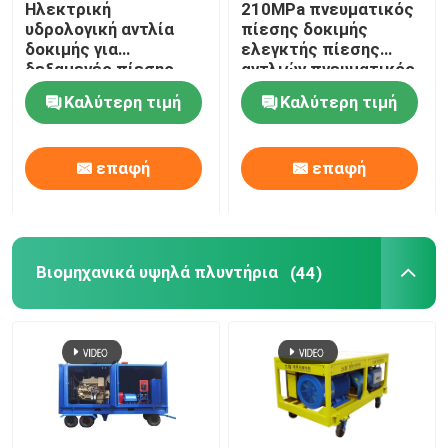
Ηλεκτρική
210MPa πνευματικός
υδρολογική αντλία
πίεσης δοκιμής
Βιομηχανική μηχανή ομίχλης
δοκιμής για
ελεγκτής πίεσης
δεξαμενές πίεσης
αντλιών πνευματικός
για το πετρέλαιο
Καλύτερη τιμή
Καλύτερη τιμή
Pipoelines
Εξαρτήματα υψηλών πλυντηρίων
επαφή
επαφή
Αντλία υψηλών δυτών
Βιομηχανικά υψηλά πλυντήρια
(44)