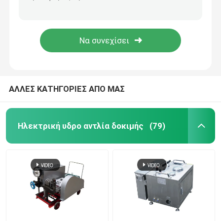
Μηχανή ανατίναξης υψηλών προβολών ύδατος 17000 PSI για το δρόμο σκουριάς χρωμάτων που χαρακτηρίζει την αφαίρεση
Αδιάβροχη αντλία 500 υψηλών δυτών προβολών ύδατος φραγμός για την αφαίρεση σκουριάς σκαφών
Μονάδα υψηλών αντλιών
Γυμνός ελάχιστος φραγμός 630 αντλιών 46L/δυτών υψηλών προβολών ύδατος άξονων υπερβολικός
520 φραγμών υψηλών δυτών καθαρίζοντας εξοπλισμός αγωγών αντλιών υδρο αεριωθούμενος
βιομηχανική καθαρίζοντας μηχανή προβολών ύδατος
Υδρο εξοπλισμός ανατίναξης
ΑΛΛΕΣ ΚΑΤΗΓΟΡΙΕΣ ΑΠΟ ΜΑΣ
Αντλία δοκιμής πίεσης σωληνώσεων
Ηλεκτρική υδρο αντλία δοκιμής
(79)
Πλυντήριο υψηλών αυτοκινήτων
Υψηλή αεριωθούμενη υδραντλία
Μηχανή ανατίναξης νερού