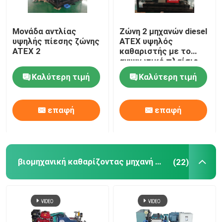
Μονάδα αντλίας
Ζώνη 2 μηχανών diesel
υψηλής πίεσης ζώνης
ATEX υψηλός
ATEX 2
καθαριστής με το
ανυψωτικό πλαίσιο
DNV explosionproof
Καλύτερη τιμή
Καλύτερη τιμή
επαφή
επαφή
βιομηχανική καθαρίζοντας μηχανή προβολών ύδατος
(22)