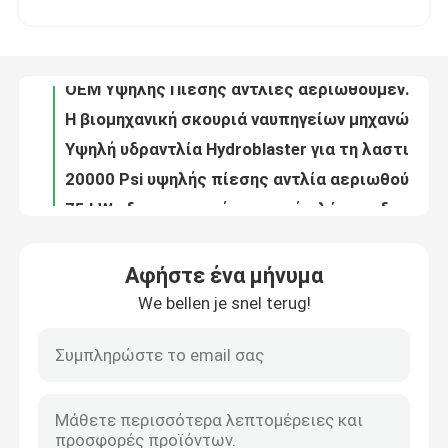
OEM Υψηλής Πίεσης αντλίες αεριωθούμενων υδάτων υδροπυροβολείς για καθαρισμό ναυπηγείων
Η βιομηχανική σκουριά ναυπηγείων μηχανών προβολών ύδατος καθαρίζοντας αφαιρεί την υδραντλία πίεσης
Επισκεψή εργοστασίου
Υψηλή υδραντλία Hydroblaster για τη λαστιχένια αφαίρεση αερολιμένων
20000 Psi υψηλής πίεσης αντλία αεριωθούμενης για τον καθαρισμό του νερού
Έλεγχος ποιότητας
75 kW υδροπυρηνική συσκευή πλύσης υδραυλικών ινών (Hydro Blaster Pressure Washer)
Βιομηχανικός υδρο αεριωθούμενος φραγμός υψηλών αεριωθούμενων υδραντλιών 500 στο φραγμό 1500
Επικοινωνήστε μαζί μας
Υψηλής πίεσης καθαριστικό αποχέτευσης 230 bar 250L/min αντλία νερού υψηλής πίεσης
400bar υδρο αεριωθούμενος καθαρίζοντας εξοπλισμός Hydroblasting μηχανών ανατίναξης νερού
Ειδήσεις
15kw υπερβολικός καθαρισμός σωλήνων ανταλλακτών θερμότητας μηχανών ανατίναξης υψηλού UHP νερού
Αφήστε ένα μήνυμα
Μηχανή καθαρισμού υδάτων υψηλής πίεσης 800bar
We bellen je snel terug!
Ηλεκτρική υδρο αντλία δοκιμής
Μηχανή καθαρισμού αερίου υδάτων υψηλής πίεσης 1100bar
57L/ Ελάχιστη υπερβολική υψηλή προβολή ύδατος 700bar που καθαρίζει τον υδρο αναβλύζοντας εξοπλισμό
Υδρο εξοπλισμός Hydroblasting προβολών ύδατος εξοπλισμού 90kw ανατίναξης υψηλού νερού
Βιομηχανικά υψηλά πλυντήρια
ISO9001 1500bar καθαριστής δεξαμενών σωλήνων χρωμάτων σκουριάς υψηλών υδρο αναβλύζοντας μηχανών συγκεκριμένος
Ηλεκτρική βιομηχανική μηχανή υδροέλασης 1000bar
Βιομηχανικοί υψηλοί καθαριστές