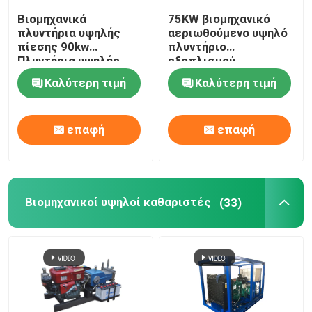
Βιομηχανικά
75KW βιομηχανικό
πλυντήρια υψηλής
αεριωθούμενο υψηλό
πίεσης 90kw
πλυντήριο
Πλυντήρια υψηλής
εξοπλισμού
πίεσης
πλυσίματος για την
Καλύτερη τιμή
Καλύτερη τιμή
αφαίρεση σκουριάς
αφαίρεσης χρωμάτων
επαφή
επαφή
Βιομηχανικοί υψηλοί καθαριστές
(33)