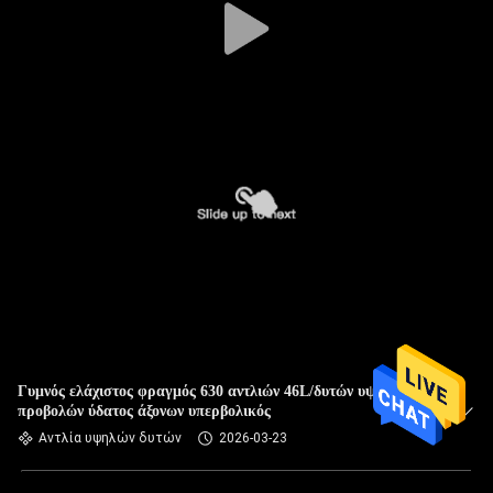
Γυμνός ελάχιστος φραγμός 630 αντλιών 46L/δυτών υψηλών
προβολών ύδατος άξονων υπερβολικός
Αντλία υψηλών δυτών
2026-03-23