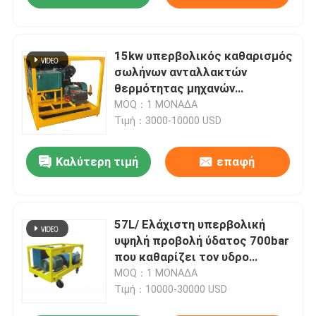
15kw υπερβολικός καθαρισμός
σωλήνων ανταλλακτών
θερμότητας μηχανών
ανατίναξης υψηλού UHP νερού
MOQ：1 ΜΟΝΑΔΑ
Τιμή：3000-10000 USD
Καλύτερη τιμή
επαφή
57L/ Ελάχιστη υπερβολική
υψηλή προβολή ύδατος 700bar
που καθαρίζει τον υδρο
αναβλύζοντας εξοπλισμό
MOQ：1 ΜΟΝΑΔΑ
Τιμή：10000-30000 USD