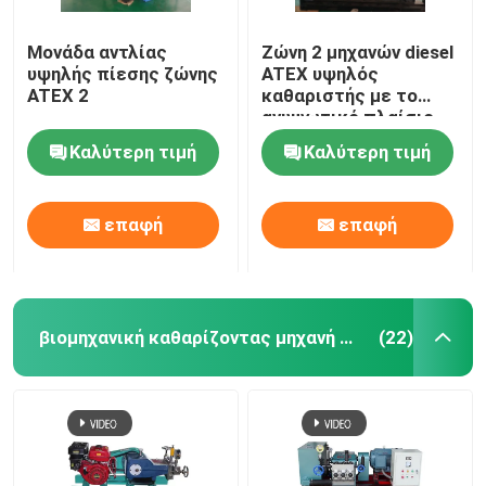
Μονάδα αντλίας
Ζώνη 2 μηχανών diesel
υψηλής πίεσης ζώνης
ATEX υψηλός
ATEX 2
καθαριστής με το
ανυψωτικό πλαίσιο
DNV explosionproof
Καλύτερη τιμή
Καλύτερη τιμή
επαφή
επαφή
βιομηχανική καθαρίζοντας μηχανή προβολών ύδατος
(22)