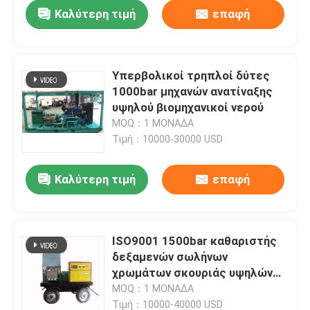
Καλύτερη τιμή
επαφή
Υπερβολικοί τρηπλοί δύτες
1000bar μηχανών ανατίναξης
υψηλού βιομηχανικοί νερού
MOQ：1 ΜΟΝΑΔΑ
Τιμή：10000-30000 USD
Καλύτερη τιμή
επαφή
Σπίτι
ISO9001 1500bar καθαριστής
δεξαμενών σωλήνων
Προϊόντα
χρωμάτων σκουριάς υψηλών
υδρο αναβλύζοντας μηχανών
MOQ：1 ΜΟΝΑΔΑ
συγκεκριμένος
Σχετικά με εμάς
Τιμή：10000-40000 USD