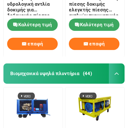
υδρολογική αντλία
πίεσης δοκιμής
δοκιμής για
ελεγκτής πίεσης
δεξαμενές πίεσης
αντλιών πνευματικός
για το πετρέλαιο
Καλύτερη τιμή
Καλύτερη τιμή
Pipoelines
επαφή
επαφή
Βιομηχανικά υψηλά πλυντήρια
(44)