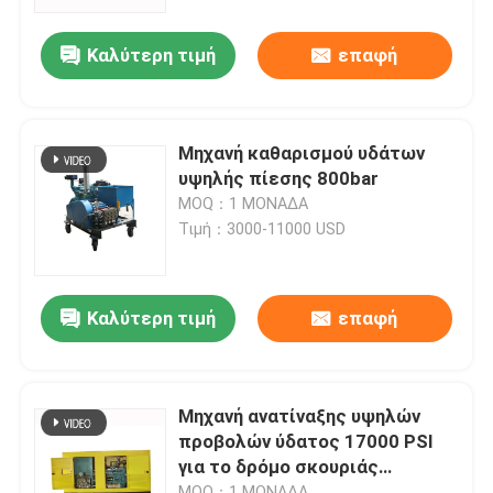
Καλύτερη τιμή
επαφή
Επισκεψή εργοστασίου
Έλεγχος ποιότητας
Μηχανή καθαρισμού υδάτων
υψηλής πίεσης 800bar
Επικοινωνήστε μαζί μας
MOQ：1 ΜΟΝΑΔΑ
Τιμή：3000-11000 USD
Ειδήσεις
Καλύτερη τιμή
επαφή
Ηλεκτρική υδρο αντλία δοκιμής
Βιομηχανικά υψηλά πλυντήρια
Μηχανή ανατίναξης υψηλών
προβολών ύδατος 17000 PSI
για το δρόμο σκουριάς
Βιομηχανικοί υψηλοί καθαριστές
χρωμάτων που χαρακτηρίζει
MOQ：1 ΜΟΝΑΔΑ