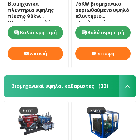
Βιομηχανικά
75KW βιομηχανικό
πλυντήρια υψηλής
αεριωθούμενο υψηλό
πίεσης 90kw
πλυντήριο
Πλυντήρια υψηλής
εξοπλισμού
πίεσης
πλυσίματος για την
Καλύτερη τιμή
Καλύτερη τιμή
αφαίρεση σκουριάς
αφαίρεσης χρωμάτων
επαφή
επαφή
Βιομηχανικοί υψηλοί καθαριστές
(33)