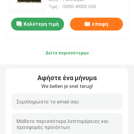
την αφαίρεση
Τιμή：10000-40000 USD
Μονάδα υψηλών αντλιών
Καλύτερη τιμή
επαφή
βιομηχανική καθαρίζοντας μηχανή προβολών ύδατος
Δείτε περισσότερων
Υδρο εξοπλισμός ανατίναξης
Αντλία δοκιμής πίεσης σωληνώσεων
Αφήστε ένα μήνυμα
We bellen je snel terug!
Πλυντήριο υψηλών αυτοκινήτων
Υψηλή αεριωθούμενη υδραντλία
Μηχανή ανατίναξης νερού