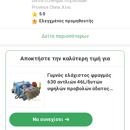
District,Chengdu city,Sichuan
Province China ,Κίνα
5.0
Ελεγχμένος προμηθευτής
Δείτε περισσότερων
Αποκτήστε την καλύτερη τιμή για
Γυμνός ελάχιστος φραγμός
630 αντλιών 46L/δυτών
υψηλών προβολών ύδατος
άξονων υπερβολικός
Να συνεχίσει