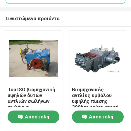
Συνιστώμενα προϊόντα
Του ISO βιομηχανική
Βιομηχανικές
Σπίτι
υψηλών δυτών
αντλίες εμβόλου
αντλιών σωλήνων
υψηλής πίεσης
σωλήνων
300bar κρύου νερού
Προϊόντα
καθαρίζοντας μηχανή
για πεδία
Αποστολή
Αποστολή
υπονόμων αγωγών
διυλιστηρίου
αεριωθούμενη
ερώτησης
ερώτησης
Σχετικά με εμάς