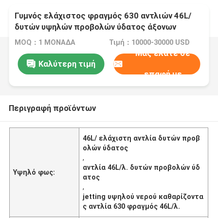
Γυμνός ελάχιστος φραγμός 630 αντλιών 46L/
δυτών υψηλών προβολών ύδατος άξονων
υπερβολικός
MOQ：1 ΜΟΝΑΔΑ
Τιμή：10000-30000 USD
Μας ελάτε σε
Καλύτερη τιμή
επαφή με
Περιγραφή προϊόντων
46L/ ελάχιστη αντλία δυτών προβ
ολών ύδατος
,
αντλία 46L/λ. δυτών προβολών ύδ
Υψηλό φως:
ατος
,
jetting υψηλού νερού καθαρίζοντα
ς αντλία 630 φραγμός 46L/λ.