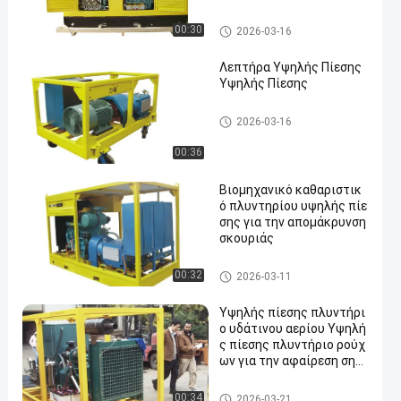
Βιομηχανικά υψηλά πλυντήρι
00:30
2026-03-16
α
Λεπτήρα Υψηλής Πίεσης
Υψηλής Πίεσης
Βιομηχανικά υψηλά πλυντήρι
2026-03-16
α
00:36
Βιομηχανικό καθαριστικ
ό πλυντηρίου υψηλής πίε
σης για την απομάκρυνση
σκουριάς
Βιομηχανικά υψηλά πλυντήρι
00:32
2026-03-11
α
Υψηλής πίεσης πλυντήρι
ο υδάτινου αερίου Υψηλή
ς πίεσης πλυντήριο ρούχ
ων για την αφαίρεση σημ
άτων δρόμου
Βιομηχανικά υψηλά πλυντήρι
00:34
2026-03-21