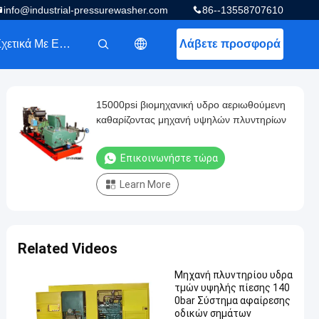
info@industrial-pressurewasher.com
86--13558707610
Σχετικά Με Εμάς
Λάβετε προσφορά
描述
15000psi βιομηχανική υδρο αεριωθούμενη
καθαρίζοντας μηχανή υψηλών πλυντηρίων
Επικοινωνήστε τώρα
Learn More
Related Videos
Μηχανή πλυντηρίου υδρα
τμών υψηλής πίεσης 140
0bar Σύστημα αφαίρεσης
οδικών σημάτων