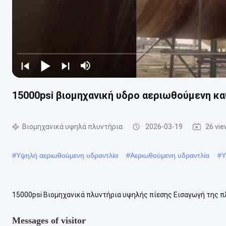
15000psi βιομηχανική υδρο αεριωθούμενη κ
Βιομηχανικά υψηλά πλυντήρια
2026-03-19
26 vi
#
Υψηλή αεριωθούμενη υδραντλία
#
Αεριωθούμενη υδραντλία
#
Υ
15000psi Βιομηχανικά πλυντήρια υψηλής πίεσης Εισαγωγή της πλ
είδος αντλίας με έμβολο, η οποία τροφοδοτείται από τον πετρελαι
Messages of visitor