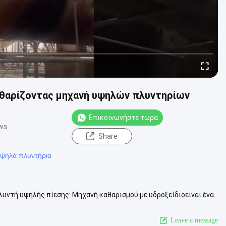
αθαρίζοντας μηχανή υψηλών πλυντηρίων
Επικοινωνήστε τώρα
ews
Share
ψηλά πλυντήρια
υντή υψηλής πίεσης: Μηχανή καθαρισμού με υδροξείδιοείναι ένα
οκινητήρα ή τον ...
Δείτε περισσότερα
Leave a message