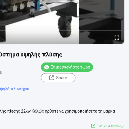
σύστημα υψηλής πλύσης
Επικοινωνήστε τώρα
ws
Share
ψηλά πλυντήρια
λής πίεσης 22kw Καλώς ήρθατε να χρησιμοποιήσετε τη μάρκα
ϊόντων σχεδιάζονται κα...
Δείτε περισσότερα
Leave a message