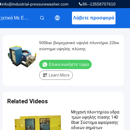
info@industrial-pressurewasher.com
86--13558707610
Σχετικά Με Εμάς
Λάβετε προσφορά
描述
500bar βιομηχανικό υψηλά πλυντήριο 22kw
σύστημα υψηλής πλύσης
Επικοινωνήστε τώρα
Learn More
Related Videos
Μηχανή πλυντηρίου υδρα
τμών υψηλής πίεσης 140
0bar Σύστημα αφαίρεσης
οδικών σημάτων