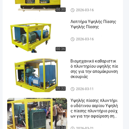
Βιομηχανικά υψηλά πλυντήρι
00:30
2026-03-16
α
Λεπτήρα Υψηλής Πίεσης
Υψηλής Πίεσης
Βιομηχανικά υψηλά πλυντήρι
2026-03-16
α
00:36
Βιομηχανικό καθαριστικ
ό πλυντηρίου υψηλής πίε
σης για την απομάκρυνση
σκουριάς
Βιομηχανικά υψηλά πλυντήρι
00:32
2026-03-11
α
Υψηλής πίεσης πλυντήρι
ο υδάτινου αερίου Υψηλή
ς πίεσης πλυντήριο ρούχ
ων για την αφαίρεση σημ
άτων δρόμου
Βιομηχανικά υψηλά πλυντήρι
00:34
2026-03-21