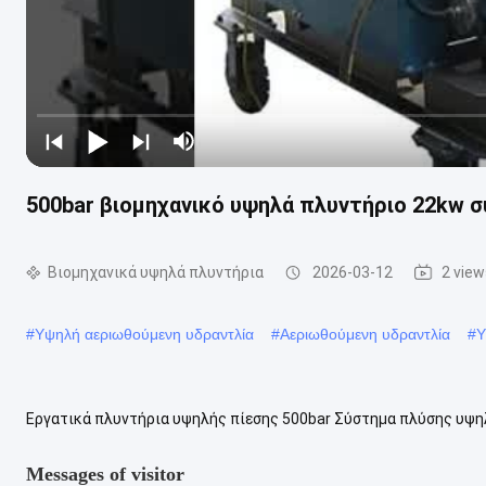
500bar βιομηχανικό υψηλά πλυντήριο 22kw 
Βιομηχανικά υψηλά πλυντήρια
2026-03-12
2 vie
#
Υψηλή αεριωθούμενη υδραντλία
#
Αεριωθούμενη υδραντλία
#
Υ
Εργατικά πλυντήρια υψηλής πίεσης 500bar Σύστημα πλύσης υψη
LIFENG υψηλής πίεσης triplex αντλία έμβολο, αυτές οι σειρές προ
Messages of visitor