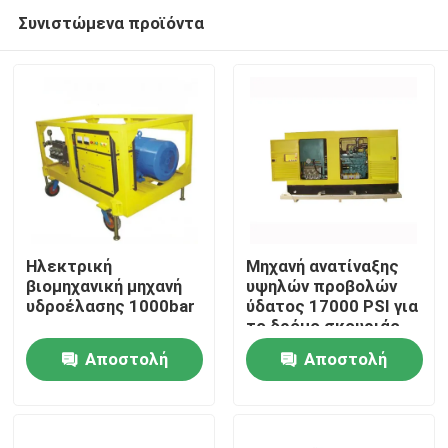
Συνιστώμενα προϊόντα
Ηλεκτρική
Μηχανή ανατίναξης
βιομηχανική μηχανή
υψηλών προβολών
υδροέλασης 1000bar
ύδατος 17000 PSI για
Σπίτι
το δρόμο σκουριάς
χρωμάτων που
Αποστολή
Αποστολή
χαρακτηρίζει την
Προϊόντα
αφαίρεση
ερώτησης
ερώτησης
Σχετικά με εμάς