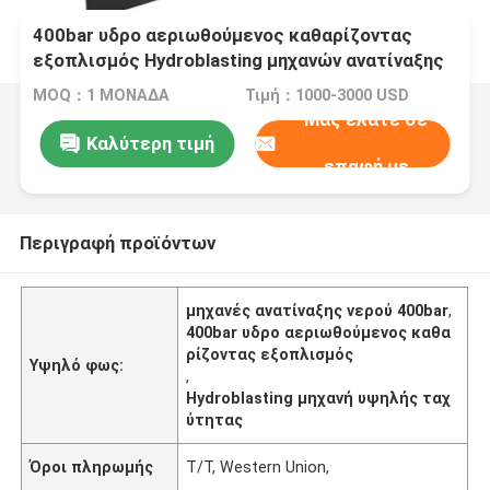
400bar υδρο αεριωθούμενος καθαρίζοντας
εξοπλισμός Hydroblasting μηχανών ανατίναξης
νερού
MOQ：1 ΜΟΝΑΔΑ
Τιμή：1000-3000 USD
Μας ελάτε σε
Καλύτερη τιμή
επαφή με
Περιγραφή προϊόντων
μηχανές ανατίναξης νερού 400bar
,
400bar υδρο αεριωθούμενος καθα
ρίζοντας εξοπλισμός
Υψηλό φως:
,
Hydroblasting μηχανή υψηλής ταχ
ύτητας
Όροι πληρωμής
T/T, Western Union,