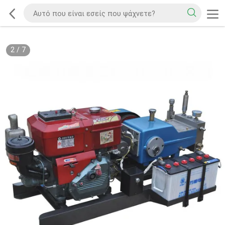
2
/
7