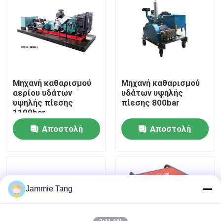
Επισκεψή εργοστασίου
Έλεγχος ποιότητας
Μηχανή καθαρισμού
Μηχανή καθαρισμού
Επικοινωνήστε μαζί μας
αερίου υδάτων
υδάτων υψηλής
υψηλής πίεσης
πίεσης 800bar
1100bar
Ειδήσεις
Αποστολή
Αποστολή
ερώτησης
ερώτησης
Ηλεκτρική υδρο αντλία δοκιμής
Βιομηχανικά υψηλά πλυντήρια
Jammie Tang
Βιομηχανικοί υψηλοί καθαριστές