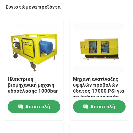
Συνιστώμενα προϊόντα
Ηλεκτρική
Μηχανή ανατίναξης
βιομηχανική μηχανή
υψηλών προβολών
υδροέλασης 1000bar
ύδατος 17000 PSI για
Σπίτι
το δρόμο σκουριάς
χρωμάτων που
Αποστολή
Αποστολή
χαρακτηρίζει την
Προϊόντα
αφαίρεση
ερώτησης
ερώτησης
Σχετικά με εμάς