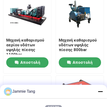
Επισκεψή εργοστασίου
Έλεγχος ποιότητας
Μηχανή καθαρισμού
Μηχανή καθαρισμού
Επικοινωνήστε μαζί μας
αερίου υδάτων
υδάτων υψηλής
υψηλής πίεσης
πίεσης 800bar
1100bar
Ειδήσεις
Αποστολή
Αποστολή
ερώτησης
ερώτησης
Ηλεκτρική υδρο αντλία δοκιμής
Βιομηχανικά υψηλά πλυντήρια
Jammie Tang
Βιομηχανικοί υψηλοί καθαριστές