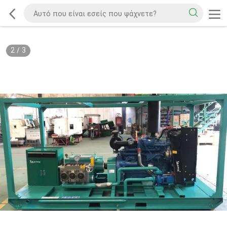
2
/
3