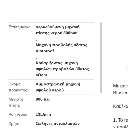
butto
Επισημαίνω
αεριωθούμενη μηχανή
πίεσης νερού 800bar
,
Μηχανή προβολής ύδατος
rustproof
,
Καθαρίζοντας μηχανή
υψηλών προβολών ύδατος
cOem
Όνομα
Αμμοστρωτική μηχανή
Μηχάνη
προϊόντος
υψηλού νερού
Blaster
Μέγιστη
800 bar
πίεση
Καθέκα
Ροή νερού
13L/min
1. Το 
Χρήση
Σωλήνες ανταλλακτών
χυτοσί