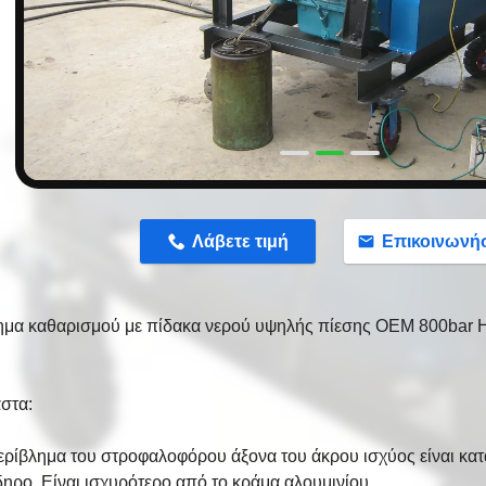
n
Λάβετε τιμή
Επικοινωνή
μα καθαρισμού με πίδακα νερού υψηλής πίεσης OEM 800bar H
στα:
περίβλημα του στροφαλοφόρου άξονα του άκρου ισχύος είναι κ
δηρο. Είναι ισχυρότερο από το κράμα αλουμινίου.