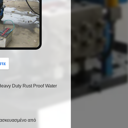
button
στε
eavy Duty Rust Proof Water
ατασκευασμένο από