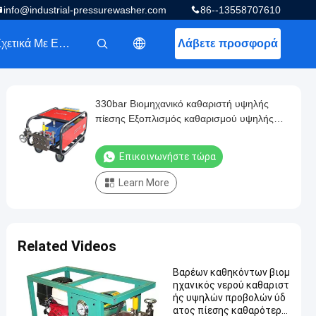
info@industrial-pressurewasher.com
86--13558707610
Σχετικά Με Εμάς
Λάβετε προσφορά
描述
330bar Βιομηχανικό καθαριστή υψηλής
πίεσης Εξοπλισμός καθαρισμού υψηλής
πίεσης
Επικοινωνήστε τώρα
Learn More
Related Videos
Βαρέων καθηκόντων βιομ
ηχανικός νερού καθαριστ
ής υψηλών προβολών ύδ
ατος πίεσης καθαρότερο