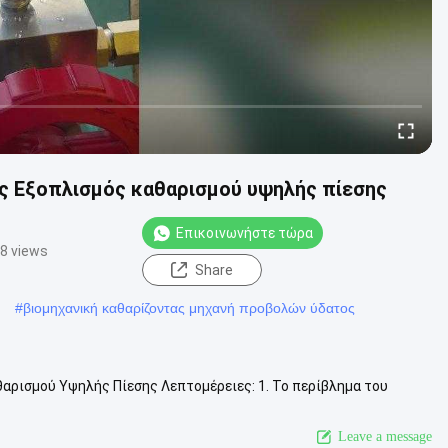
ης Εξοπλισμός καθαρισμού υψηλής πίεσης
Επικοινωνήστε τώρα
8 views
Share
#
βιομηχανική καθαρίζοντας μηχανή προβολών ύδατος
αρισμού Υψηλής Πίεσης Λεπτομέρειες: 1. Το περίβλημα του
 από χυτοσίδηρο. Είναι ισ...
Δείτε περισσότερα
Leave a message