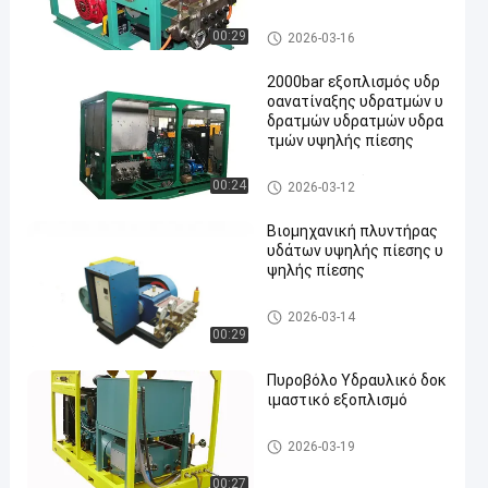
ς
Βιομηχανικοί υψηλοί καθαρι
00:29
2026-03-16
στές
2000bar εξοπλισμός υδρ
οανατίναξης υδρατμών υ
δρατμών υδρατμών υδρα
τμών υψηλής πίεσης
Υδρο εξοπλισμός ανατίναξης
00:24
2026-03-12
Βιομηχανική πλυντήρας
υδάτων υψηλής πίεσης υ
ψηλής πίεσης
βιομηχανική καθαρίζοντας μ
2026-03-14
ηχανή προβολών ύδατος
00:29
Πυροβόλο Υδραυλικό δοκ
ιμαστικό εξοπλισμό
Ηλεκτρική υδρο αντλία δοκι
2026-03-19
μής
00:27