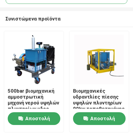
Συνιστώμενα προϊόντα
500bar βιομηχανική
Βιομηχανικές
Σπίτι
αμμοστρωτική
υδραντλίες πίεσης
μηχανή νερού υψηλών
υψηλών πλυντηρίων
πλυντηρίων υδρο
90kw τοποθετημένες
Προϊόντα
αεριωθούμενη
ρυμουλκό
Αποστολή
Αποστολή
καθαρότερη
ερώτησης
ερώτησης
Σχετικά με εμάς