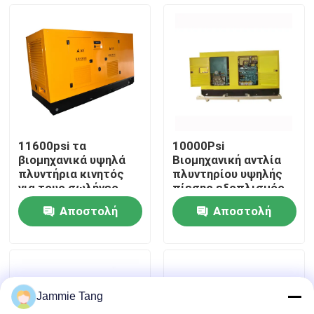
Επισκεψή εργοστασίου
Έλεγχος ποιότητας
Επικοινωνήστε μαζί μας
11600psi τα
10000Psi
βιομηχανικά υψηλά
Βιομηχανική αντλία
Ειδήσεις
πλυντήρια κινητός
πλυντηρίου υψηλής
για τους σωλήνες
πίεσης εξοπλισμός
εγκαταστάσεων
καθαρισμού
Αποστολή
Αποστολή
ηλεκτρικής
Ηλεκτρική υδρο αντλία δοκιμής
ενέργειας
ερώτησης
ερώτησης
καθαρίζουν
Βιομηχανικά υψηλά πλυντήρια
Jammie Tang
Βιομηχανικοί υψηλοί καθαριστές