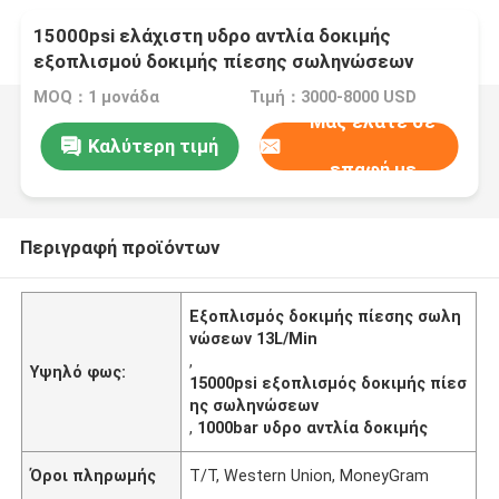
15000psi ελάχιστη υδρο αντλία δοκιμής
εξοπλισμού δοκιμής πίεσης σωληνώσεων
καυσίμων 13L/
MOQ：1 μονάδα
Τιμή：3000-8000 USD
Μας ελάτε σε
Καλύτερη τιμή
επαφή με
Περιγραφή προϊόντων
Εξοπλισμός δοκιμής πίεσης σωλη
νώσεων 13L/Min
,
Υψηλό φως:
15000psi εξοπλισμός δοκιμής πίεσ
ης σωληνώσεων
,
1000bar υδρο αντλία δοκιμής
Όροι πληρωμής
T/T, Western Union, MoneyGram