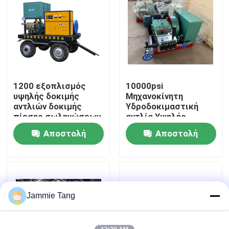
Επισκεψή εργοστασίου
Έλεγχος ποιότητας
1200 εξοπλισμός
10000psi
Επικοινωνήστε μαζί μας
υψηλής δοκιμής
Μηχανοκίνητη
αντλιών δοκιμής
Υδροδοκιμαστική
πίεσης σωληνώσεων
αντλία Υψηλής
Ειδήσεις
φραγμών 132kw
πίεσης Υδραυλική
Αποστολή
Αποστολή
αντλία δοκιμής
ερώτησης
ερώτησης
Ηλεκτρική υδρο αντλία δοκιμής
Βιομηχανικά υψηλά πλυντήρια
Jammie Tang
Βιομηχανικοί υψηλοί καθαριστές