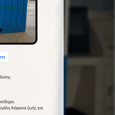
button
στε
Πίεσης
οσίδηρο.
εγάλη διάρκεια ζωής για