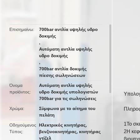
butto
Επισημαίνω
700bar αντλία υψηλής υδρο
δοκιμής
,
Αυτόματη αντλία υψηλής
υδρο δοκιμής
,
700bar αντλία δοκιμής
πίεσης σωληνώσεων
Όνομα
Αυτόματη αντλία υψηλής
προϊόντος
υδρο δοκιμής υπολογιστών
Υπολογ
700bar για τις σωληνώσεις
Χρώμα
Σύμφωνα με το αίτημα του
Πληροφ
πελάτη
1Το σκ
Οδηγούμενος
Ηλεκτρικός κινητήρας,
2Η κεφ
Τύπος
βενζινοκινητήρας, κινητήρας
ντίζελ
βιομηχ