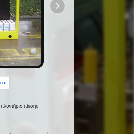
button
στε
 πλυντήριο πίεσης