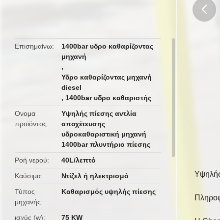
butto
Επισημαίνω
1400bar υδρο καθαρίζοντας
μηχανή
,
Υδρο καθαρίζοντας μηχανή
diesel
,
1400bar υδρο καθαριστής
Όνομα
Υψηλής πίεσης αντλία
προϊόντος
αποχέτευσης
υδροκαθαριστική μηχανή
1400bar πλυντήριο πίεσης
Ροή νερού
40L/λεπτό
Υψηλής
Καύσιμα
Ντίζελ ή ηλεκτρισμό
Τύπος
Καθαρισμός υψηλής πίεσης
Πληροφ
μηχανής
ισχύς (w)
75 KW