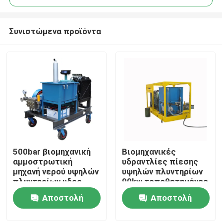
Συνιστώμενα προϊόντα
500bar βιομηχανική
Βιομηχανικές
Σπίτι
αμμοστρωτική
υδραντλίες πίεσης
μηχανή νερού υψηλών
υψηλών πλυντηρίων
πλυντηρίων υδρο
90kw τοποθετημένες
Προϊόντα
αεριωθούμενη
ρυμουλκό
Αποστολή
Αποστολή
καθαρότερη
ερώτησης
ερώτησης
Σχετικά με εμάς