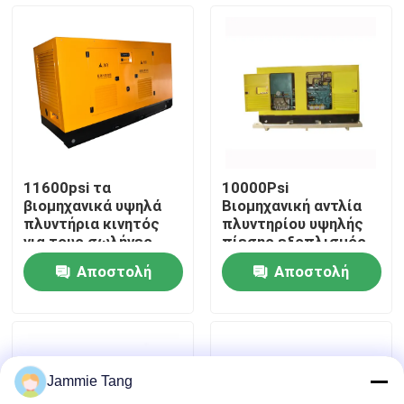
Επισκεψή εργοστασίου
Έλεγχος ποιότητας
Επικοινωνήστε μαζί μας
11600psi τα
10000Psi
βιομηχανικά υψηλά
Βιομηχανική αντλία
Ειδήσεις
πλυντήρια κινητός
πλυντηρίου υψηλής
για τους σωλήνες
πίεσης εξοπλισμός
εγκαταστάσεων
καθαρισμού
Αποστολή
Αποστολή
ηλεκτρικής
Ηλεκτρική υδρο αντλία δοκιμής
ενέργειας
ερώτησης
ερώτησης
καθαρίζουν
Βιομηχανικά υψηλά πλυντήρια
Jammie Tang
Βιομηχανικοί υψηλοί καθαριστές