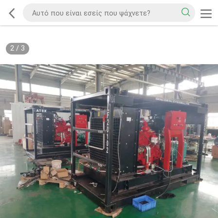
2
/
3