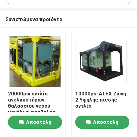
Συνιστώμενα προϊόντα
20000psi αντλία
10000psi ATEX Ζώνη
Σπίτι
ανελκυστήρων
2 Υψηλής πίεσης
θαλάσσιου νερού
αντλία
μονάδων προβολής
Προϊόντα
ύδατος μονάδων
Αποστολή
Αποστολή
υψηλών αντλιών
παράκτια
ερώτησης
ερώτησης
Σχετικά με εμάς