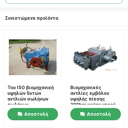
Συνιστώμενα προϊόντα
Του ISO βιομηχανική
Βιομηχανικές
Σπίτι
υψηλών δυτών
αντλίες εμβόλου
αντλιών σωλήνων
υψηλής πίεσης
σωλήνων
300bar κρύου νερού
Προϊόντα
καθαρίζοντας μηχανή
για πεδία
Αποστολή
Αποστολή
υπονόμων αγωγών
διυλιστηρίου
αεριωθούμενη
ερώτησης
ερώτησης
Σχετικά με εμάς