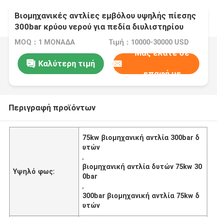
Βιομηχανικές αντλίες εμβόλου υψηλής πίεσης
300bar κρύου νερού για πεδία διυλιστηρίου
MOQ：1 ΜΟΝΑΔΑ
Τιμή：10000-30000 USD
Μας ελάτε σε
Καλύτερη τιμή
επαφή με
Περιγραφή προϊόντων
75kw βιομηχανική αντλία 300bar δ
υτών
,
βιομηχανική αντλία δυτών 75kw 30
Υψηλό φως:
0bar
,
300bar βιομηχανική αντλία 75kw δ
υτών