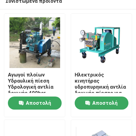
Συνιστώμενα προϊόντα
Αγωγοί πλοίων
Ηλεκτρικός
Υδραυλική πίεση
κινητήρας
Υδρολογική αντλία
υδροπυρηνική αντλία
δοκιμής 400bar
δοκιμής πίεσης για
Σπίτι
Ντίζελ μηχανή
αγωγούς δοκιμή
Αποστολή
Αποστολή
πίεσης 15000psi
Προϊόντα
ερώτησης
ερώτησης
Σχετικά με εμάς