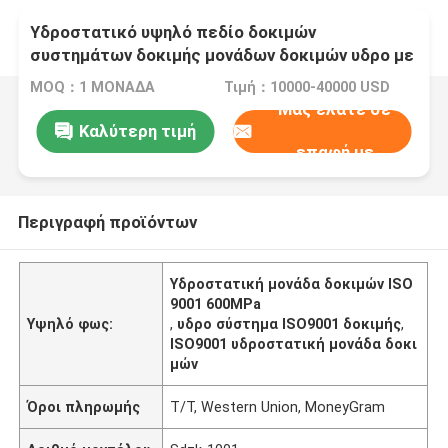
Υδροστατικό υψηλό πεδίο δοκιμών
συστημάτων δοκιμής μονάδων δοκιμών υδρο με
το όργανο καταγραφής διαγραμμάτων
MOQ：1 ΜΟΝΑΔΑ
Τιμή：10000-40000 USD
Μας ελάτε σε
Καλύτερη τιμή
επαφή με
Περιγραφή προϊόντων
Υδροστατική μονάδα δοκιμών ISO
9001 600MPa
Υψηλό φως:
,
υδρο σύστημα ISO9001 δοκιμής
,
ISO9001 υδροστατική μονάδα δοκι
μών
Όροι πληρωμής
T/T, Western Union, MoneyGram