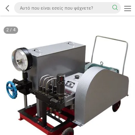
2
/
4