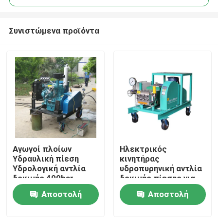
Συνιστώμενα προϊόντα
Αγωγοί πλοίων
Ηλεκτρικός
Σπίτι
Υδραυλική πίεση
κινητήρας
Υδρολογική αντλία
υδροπυρηνική αντλία
δοκιμής 400bar
δοκιμής πίεσης για
Προϊόντα
Ντίζελ μηχανή
αγωγούς δοκιμή
Αποστολή
Αποστολή
πίεσης 15000psi
ερώτησης
ερώτησης
Σχετικά με εμάς