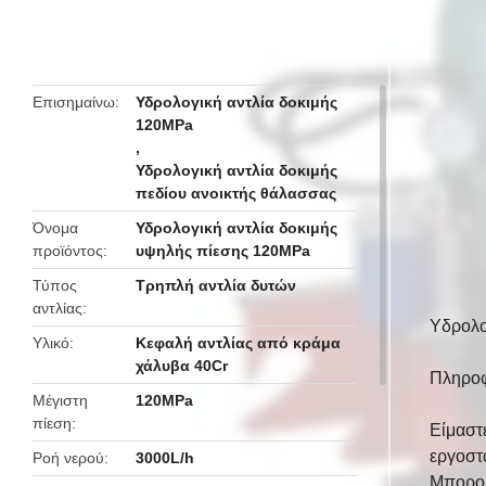
butto
Επισημαίνω
Υδρολογική αντλία δοκιμής
120MPa
,
Υδρολογική αντλία δοκιμής
πεδίου ανοικτής θάλασσας
Όνομα
Υδρολογική αντλία δοκιμής
προϊόντος
υψηλής πίεσης 120MPa
Τύπος
Τρηπλή αντλία δυτών
αντλίας
Υδρολο
Υλικό
Κεφαλή αντλίας από κράμα
χάλυβα 40Cr
Πληροφ
Μέγιστη
120MPa
πίεση
Είμαστ
εργοστά
Ροή νερού
3000L/h
Μπορού