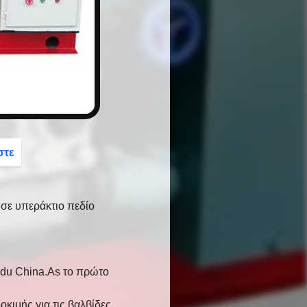
button
στε
σε υπεράκτιο πεδίο
gdu China.As το πρώτο
ιμής για τις βαλβίδες,