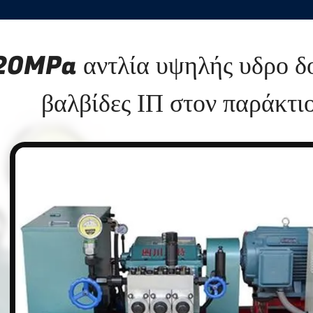
20MPa αντλία υψηλής υδρο δοκ
βαλβίδες ΙΠ στον παράκτι