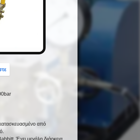
button
στε
00bar
ι κατασκευασμένο από
ό.
bbitt. Έχει μεγάλη διάρκεια