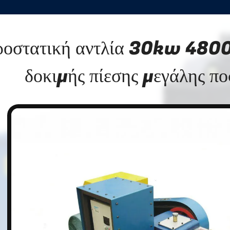
ροστατική αντλία 30kw 48
δοκιμής πίεσης μεγάλης π