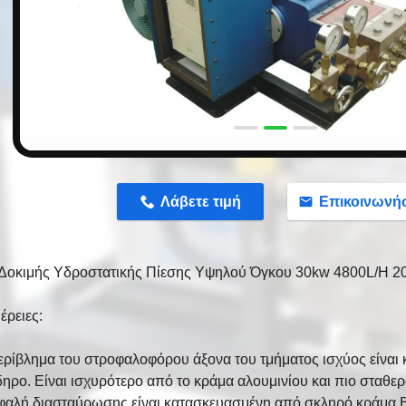
n
Λάβετε τιμή
Επικοινωνή
 Δοκιμής Υδροστατικής Πίεσης Υψηλού Όγκου 30kw 4800L/H 2
έρειες:
περίβλημα του στροφαλοφόρου άξονα του τμήματος ισχύος είνα
ηρο. Είναι ισχυρότερο από το κράμα αλουμινίου και πιο σταθερ
εφαλή διασταύρωσης είναι κατασκευασμένη από σκληρό κράμα Ba