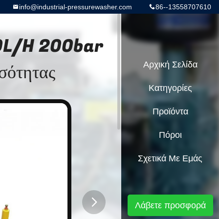
info@industrial-pressurewasher.com
86--13558707610
00L/H 200bar
οσότητας
Αρχική Σελίδα
Κατηγορίες
Προϊόντα
Πόροι
Σχετικά Με Εμάς
Λάβετε προσφορά