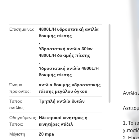
butto
Επισημαίνω
4800L/H υδροστατική αντλία
δοκιμής πίεσης
,
Υδροστατική αντλία 30kw
4800L/H δοκιμής πίεσης
,
Υδροστατική αντλία 4800L/H
δοκιμής πίεσης
Όνομα
αντλία δοκιμής υδροστατικής
προϊόντος
πίεσης μεγάλου όγκου
Αντλία
Τύπος
Τρηπλή αντλία δυτών
αντλίας
Λεπτομ
Οδηγούμενος
Ηλεκτρικοί κινητήρες ή
1. Το 
Τύπος
κινητήρες ντίζελ
χυτοσίδ
Μέγιστη
20 mpa
2. Η κ