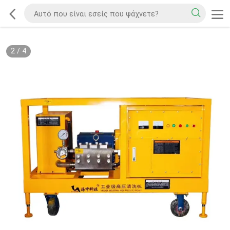
2
/
4