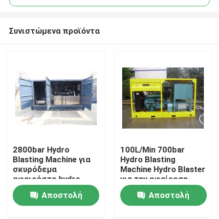
Συνιστώμενα προϊόντα
2800bar Hydro
100L/Min 700bar
Σπίτι
Blasting Machine για
Hydro Blasting
σκυρόδεμα
Machine Hydro Blaster
αφαιρέστε hydro
για την αφαίρεση
Προϊόντα
blaster 700HP
σημάτων δρόμου
Αποστολή
Αποστολή
ερώτησης
ερώτησης
Σχετικά με εμάς