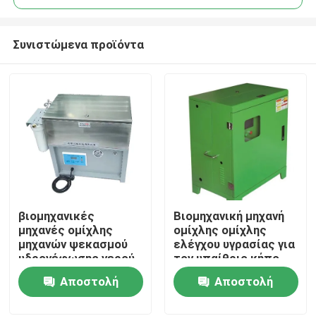
Συνιστώμενα προϊόντα
βιομηχανικές
Βιομηχανική μηχανή
Σπίτι
μηχανές ομίχλης
ομίχλης ομίχλης
μηχανών ψεκασμού
ελέγχου υγρασίας για
υδρονέφωσης νερού
τον υπαίθριο κήπο
Προϊόντα
70bar 12L/Min για το
τοπίων
Αποστολή
Αποστολή
απολυμαντικό
ερώτησης
ερώτησης
Σχετικά με εμάς