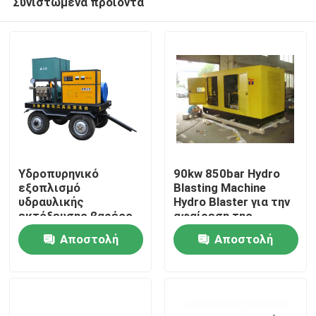
Συνιστώμενα προϊόντα
Υδροπυρηνικό
90kw 850bar Hydro
εξοπλισμό
Blasting Machine
υδραυλικής
Hydro Blaster για την
εκτόξευσης βαρέος
αφαίρεση της
Σπίτι
φορτίου
σκουριάς
Αποστολή
Αποστολή
Υδροπυρηνικός
εκτοξευτής
Προϊόντα
ερώτησης
ερώτησης
υδροπυρηνικών
αερίων για την
αφαίρεση
Σχετικά με εμάς
επιφανείας