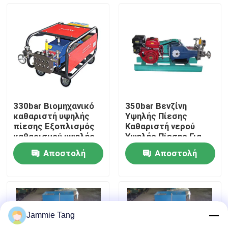
Επισκεψή εργοστασίου
Έλεγχος ποιότητας
Επικοινωνήστε μαζί μας
330bar Βιομηχανικό
350bar Βενζίνη
καθαριστή υψηλής
Υψηλής Πίεσης
Ειδήσεις
πίεσης Εξοπλισμός
Καθαριστή νερού
καθαρισμού υψηλής
Υψηλής Πίεσης Για
πίεσης
Καθαρισμό Σωλήνων
Αποστολή
Αποστολή
Ηλεκτρική υδρο αντλία δοκιμής
ερώτησης
ερώτησης
Βιομηχανικά υψηλά πλυντήρια
Jammie Tang
Βιομηχανικοί υψηλοί καθαριστές